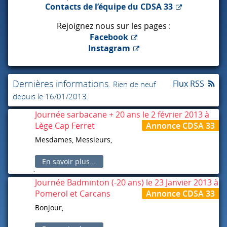
Contacts de l’équipe du
CDSA
33
Rejoignez nous sur les pages :
Facebook
Instagram
Dernières informations.
Flux RSS
Rien de neuf
depuis le 16/01/2013.
Journée sarbacane + 20 ans le 2 février 2013 à
Lège Cap Ferret
Annonce CDSA 33
Mesdames, Messieurs,
Vous trouverez ci-joint les documents concernant la
En savoir plus...
journée Sarbacane du 2 février 2013 à Lège Cap
Ferret (Foyer Alice Girou)
Journée Badminton (-20 ans) le 23 Janvier 2013 à
Pomerol et Carcans
Annonce CDSA 33
Sportivement,
Bonjour,
L’équipe du CDSA33
Nous vous adressons en pièces jointes les annonces