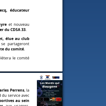
ecq, éducateur
uyre
et nouveau
ier du
CDSA
33
.
et, élue au club
, se partageront
nte du comité
.
létera le comité
harles Perrens
, la
d du service avec
sportives au sein
ur
aux usagers,