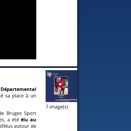
é Départemental
ssé sa place à un
7 image(s)
de Bruges Sport
es, a été
élu au
d’élus autour de