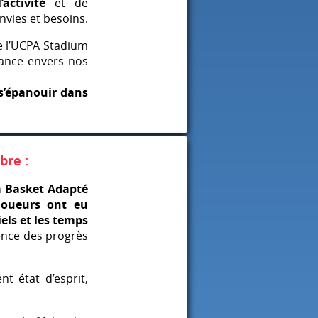
activité
et de
envies et besoins.
e l’UCPA Stadium
lance envers nos
s’épanouir dans
bre :
a Basket Adapté
joueurs ont eu
iels et les temps
ience des progrès
t état d’esprit,