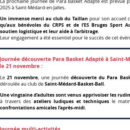
La prochaine journée de Para Basket Adapté est prévue po
2025 à Saint-Médard-en-Jalles.
Un immense merci au club du Taillan
pour son accueil 
qu’aux bénévoles du
CRPS
et de l’ES Bruges Sport A
soutien logistique et leur aide à l’arbitrage
.
Leur engagement a été essentiel pour le succès de cet évé
Journée découverte Para Basket Adapté à Saint-M
le 21 novembre :
Le
21 novembre
, une journée
découverte du Para Bas
déroulée au club de
Saint-Médard-Basket-Ball
.
Une vingtaine d’adultes sont venus apprivoiser les rud
à travers des
ateliers ludiques et techniques
le matin
confrontations amicales l’après-midi
.
Journée multi-activités