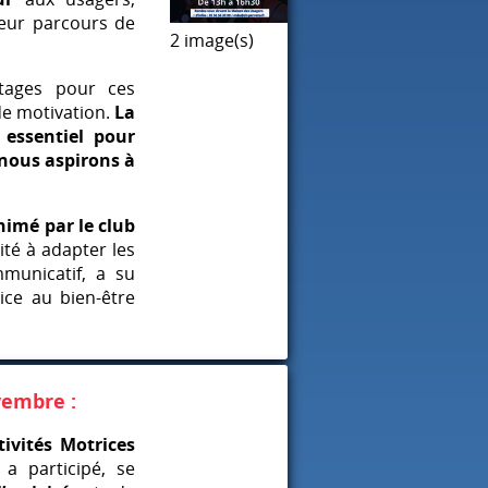
leur parcours de
2 image(s)
tages pour ces
de motivation.
La
 essentiel pour
nous aspirons à
nimé par le club
cité à adapter les
municatif, a su
ice au bien-être
vembre :
tivités Motrices
a participé, se