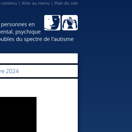
u contenu
Aller au menu
Plan du site
x personnes en
ental, psychique
oubles du spectre de l'autisme
bre 2024