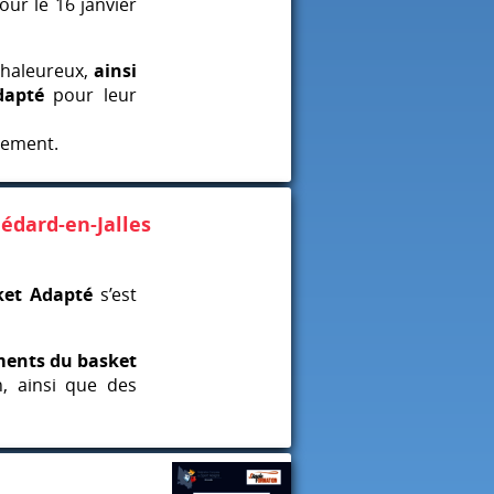
ur le 16 janvier
chaleureux,
ainsi
dapté
pour leur
nement.
édard-en-Jalles
ket Adapté
s’est
iments du basket
, ainsi que des