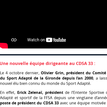
Une nouvelle équipe dirigeante au
CDSA
33 :
Le 4 octobre dernier,
Olivier Grin, président du Comit
du Sport Adapté de la Gironde depuis l’an 2000
, a lai
nouvel élu bien connu du monde du Sport Adapté.
En effet,
Erick Zelenaï, président
de l’Entente Sportive 
Adapté et sportif de la
FFSA
depuis une vingtaine d’anné
poste de président du
CDSA
33
avec une équipe motivée 