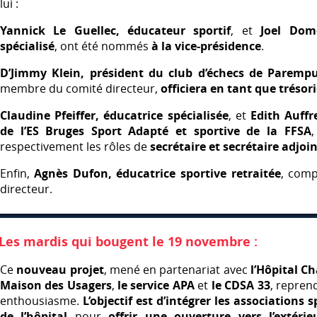
lui :
Yannick Le Guellec, éducateur sportif
, et
Joel Dom
spécialisé
, ont été nommés
à la vice-présidence
.
D’Jimmy Klein, président du club d’échecs de Paremp
membre du comité directeur,
officiera en tant que trésor
Claudine Pfeiffer, éducatrice spécialisée
, et
Edith Auffr
de l’ES Bruges Sport Adapté et sportive de la
FFSA
respectivement les rôles de
secrétaire et secrétaire adjoi
Enfin,
Agnès Dufon, éducatrice sportive retraitée
, comp
directeur.
Les mardis qui bougent le 19 novembre :
Ce
nouveau projet
, mené en partenariat avec
l’Hôpital C
Maison des Usagers
,
le service
APA
et
le
CDSA
33
, repren
enthousiasme.
L’objectif est d’intégrer les associations 
de l’hôpital
pour
offrir une ouverture vers l’extérie