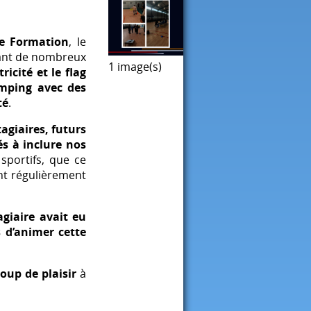
e Formation
, le
nt de nombreux
1 image(s)
ricité et le flag
amping avec des
té
.
tagiaires, futurs
s à inclure nos
sportifs, que ce
ent régulièrement
giaire avait eu
 d’animer cette
oup de plaisir
à