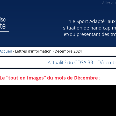
Aller a
"Le Sport Adapté" au
situation de handicap m
et/ou présentant des tr
Accueil
› Lettres d'information ›
Décembre 2024
Actualité du CDSA 33 - Décem
Le “tout en images” du mois de Décembre :