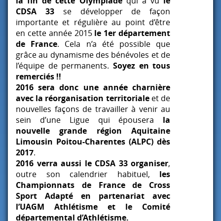
la fin de cette Olympiade
qui a vu
le
CDSA
33
se développer de façon
importante et régulière au point d’être
en cette année 2015
le 1er département
de France
. Cela n’a été possible que
grâce au dynamisme des bénévoles et de
l’équipe de permanents.
Soyez en tous
remerciés !!
2016 sera donc une année charnière
avec la réorganisation territoriale
et de
nouvelles façons de travailler à venir au
sein d’une Ligue qui épousera
la
nouvelle grande région Aquitaine
Limousin Poitou-Charentes (
ALPC
) dès
2017
.
2016 verra aussi le
CDSA
33 organiser
,
outre son calendrier habituel,
les
Championnats de France de Cross
Sport Adapté en partenariat avec
l’UAGM Athlétisme et le Comité
départemental d’Athlétisme.