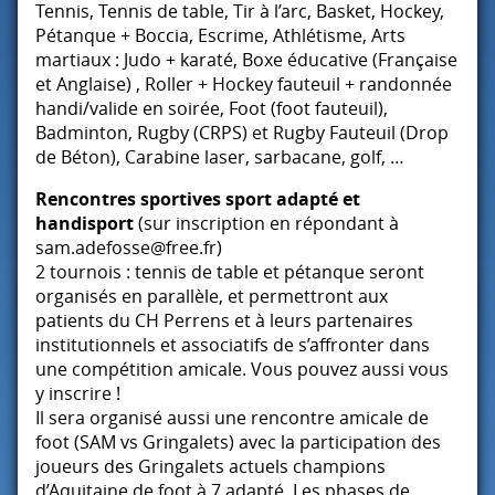
Tennis, Tennis de table, Tir à l’arc, Basket, Hockey,
Pétanque + Boccia, Escrime, Athlétisme, Arts
martiaux : Judo + karaté, Boxe éducative (Française
et Anglaise) , Roller + Hockey fauteuil + randonnée
handi/valide en soirée, Foot (foot fauteuil),
Badminton, Rugby (
CRPS
) et Rugby Fauteuil (Drop
de Béton), Carabine laser, sarbacane, golf, …
Rencontres sportives sport adapté et
handisport
(sur inscription en répondant à
sam.adefosse@free.fr)
2 tournois : tennis de table et pétanque seront
organisés en parallèle, et permettront aux
patients du CH Perrens et à leurs partenaires
institutionnels et associatifs de s’affronter dans
une compétition amicale. Vous pouvez aussi vous
y inscrire !
Il sera organisé aussi une rencontre amicale de
foot (
SAM
vs Gringalets) avec la participation des
joueurs des Gringalets actuels champions
d’Aquitaine de foot à 7 adapté. Les phases de