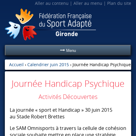
Aller au contenu
Aller au menu
Plan du site
Menu
Accueil
›
Calendrier juin 2015
›
Journée Handicap Psychique
Journée Handicap Psychique
Activités Découvertes
La journée « sport et Handicap » 30 juin 2015
au Stade Robert Brettes
Le
SAM
Omnisports à travers la cellule de cohésion
sociale souhaite mettre en place une stratégie,