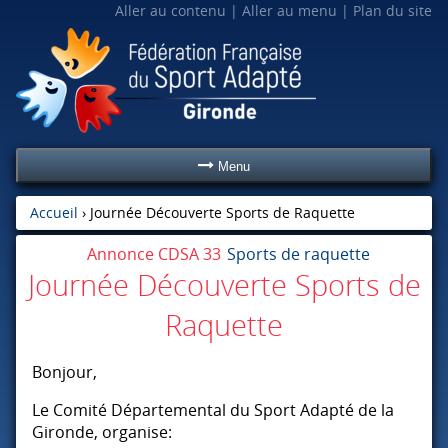
Aller au contenu
Aller au menu
Plan du site
Menu
Accueil
›
Journée Découverte Sports de Raquette
Annonce CDSA 33
Sports de raquette
Journée Découverte Sports de
Raquette
Bonjour,
Le Comité Départemental du Sport Adapté de la
Gironde, organise: