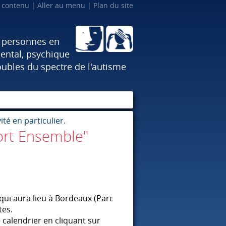
u contenu
Aller au menu
Plan du site
x personnes en
ental, psychique
oubles du spectre de l'autisme
té en particulier.
ort Ensemble"
qui aura lieu à Bordeaux (Parc
tes.
 calendrier en cliquant sur