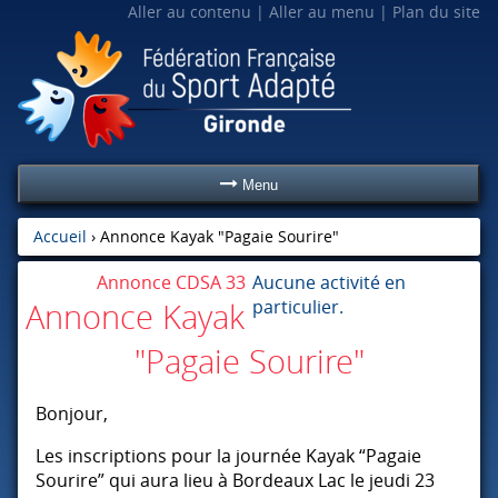
Aller au contenu
Aller au menu
Plan du site
Menu
Accueil
›
Annonce Kayak "Pagaie Sourire"
Annonce CDSA 33
Aucune activité en
particulier.
Annonce Kayak
"Pagaie Sourire"
Bonjour,
Les inscriptions pour la journée Kayak “Pagaie
Sourire” qui aura lieu à Bordeaux Lac le jeudi 23