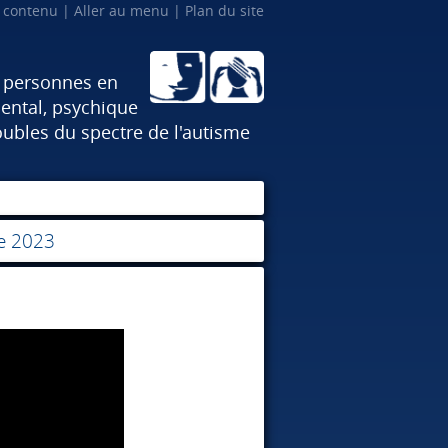
u contenu
Aller au menu
Plan du site
x personnes en
ental, psychique
oubles du spectre de l'autisme
re 2023