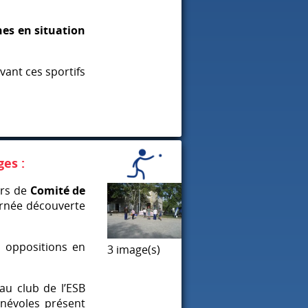
nes en situation
evant ces sportifs
es :
urs de
Comité de
rnée découverte
s oppositions en
3 image(s)
au club de l’ESB
névoles présent