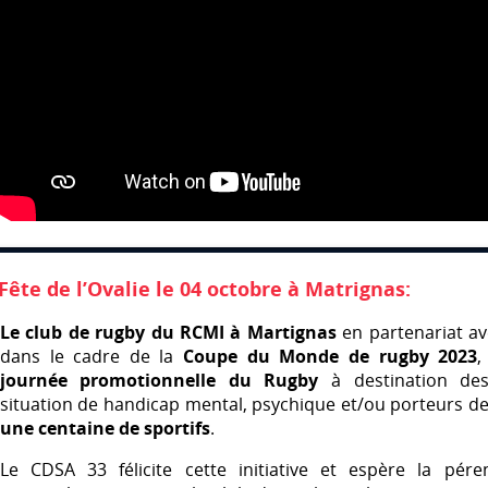
Fête de l’Ovalie le 04 octobre à Matrignas:
Le club de rugby du
RCMI
à Martignas
en partenariat av
dans le cadre de la
Coupe du Monde de rugby 2023
,
journée promotionnelle du Rugby
à destination de
situation de handicap mental, psychique et/ou porteurs d
une centaine de sportifs
.
Le
CDSA
33 félicite cette initiative et espère la pér