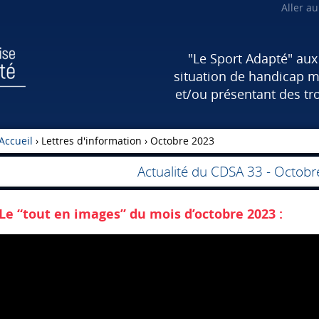
Aller a
"Le Sport Adapté" au
situation de handicap m
et/ou présentant des tr
Accueil
› Lettres d'information ›
Octobre 2023
Actualité du CDSA 33 - Octob
Le “tout en images” du mois d’octobre 2023 :