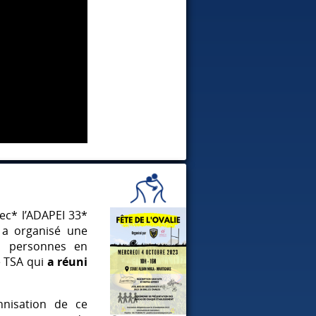
ec* l’ADAPEI 33*
 a organisé une
s personnes en
e
TSA
qui
a réuni
ennisation de ce