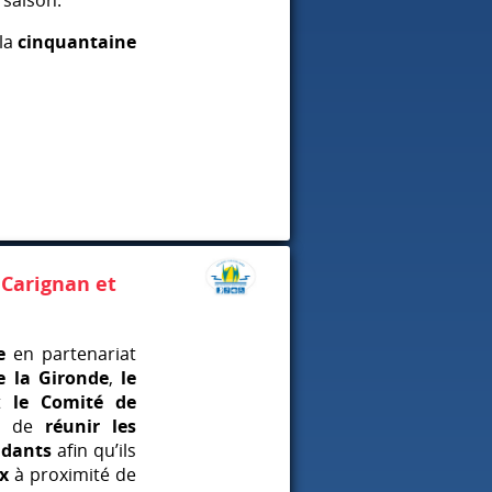
 saison.
 la
cinquantaine
 Carignan et
e
en partenariat
e la Gironde
,
le
t
le Comité de
ut de
réunir les
idants
afin qu’ils
ix
à proximité de