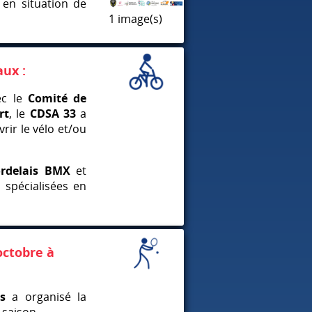
en situation de
1 image(s)
aux :
ec le
Comité de
rt
, le
CDSA
33
a
rir le vélo et/ou
ordelais
BMX
et
 spécialisées en
octobre à
s
a organisé la