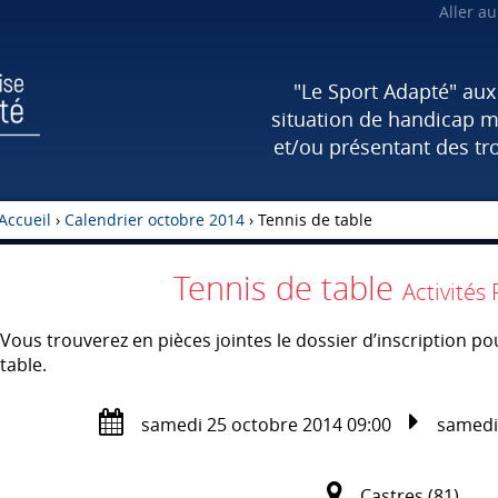
Aller a
"Le Sport Adapté" au
situation de handicap m
et/ou présentant des tr
Accueil
›
Calendrier octobre 2014
›
Tennis de table
Tennis de table
Activités
Vous trouverez en pièces jointes le dossier d’inscription pou
table.
samedi 25 octobre 2014 09:00
samedi 
Castres (81)