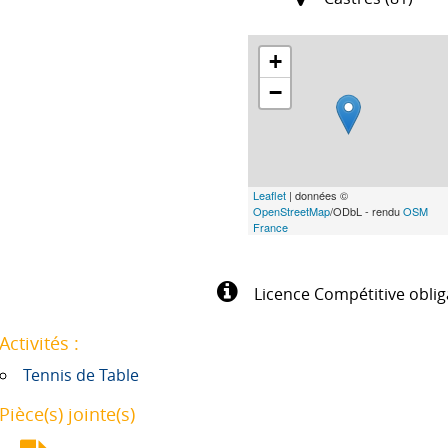
+
−
Leaflet
| données ©
OpenStreetMap
/ODbL - rendu
OSM
France
Licence Compétitive oblig
Activités :
Tennis de Table
Pièce(s) jointe(s)