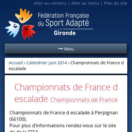
Aller au contenu
Aller au menu
Plan du site
Menu
Accueil
›
Calendrier juin 2014
›
Championnats de France d
escalade
Championnats de France d
escalade
Championnats de France
Championnats de France d escalade à Perpignan
(66100).
Pour plus d’informations rendez-vous sur le site
de de la
FFSA
.