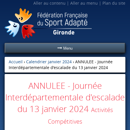
Aller au contenu
Aller au menu
Plan du site
Menu
Accueil
›
Calendrier janvier 2024
›
ANNULEE - Journée
Interdépartementale d'escalade du 13 janvier 2024
ANNULEE - Journée
Interdépartementale d'escalade
du 13 janvier 2024
Activités
Compétitives