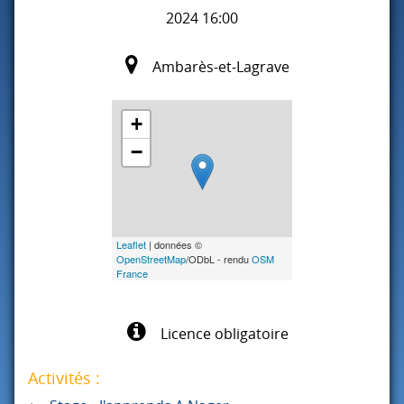
2024 16:00
Ambarès-et-Lagrave
+
−
Leaflet
| données ©
OpenStreetMap
/ODbL - rendu
OSM
France
Licence obligatoire
Activités :