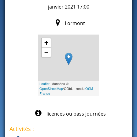
janvier 2021 17:00
Lormont
+
−
Leaflet
| données ©
OpenStreetMap
/ODbL - rendu
OSM
France
licences ou pass journées
Activités :