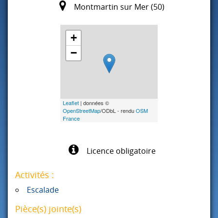
Montmartin sur Mer (50)
+
−
Leaflet
| données ©
OpenStreetMap
/ODbL - rendu
OSM
France
Licence obligatoire
Activités :
Escalade
Pièce(s) jointe(s)