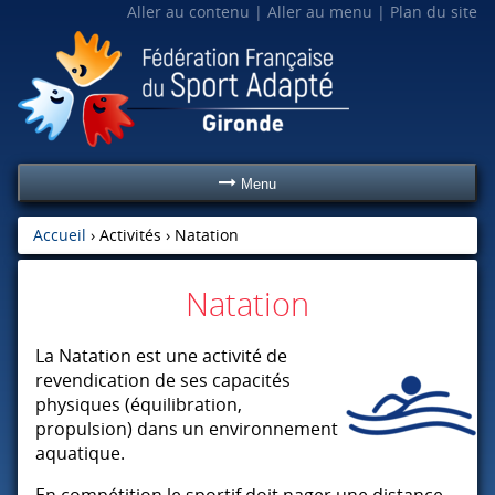
Aller au contenu
Aller au menu
Plan du site
Menu
Accueil
› Activités ›
Natation
Natation
La Natation est une activité de
revendication de ses capacités
physiques (équilibration,
propulsion) dans un environnement
aquatique.
En compétition le sportif doit nager une distance